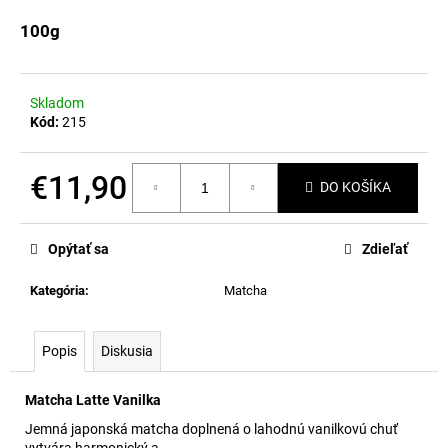
á
100g
j
s
ť
Skladom
Kód:
215
?
€11,90
DO KOŠÍKA
Jednotková
cena:
HĽADAŤ
Opýtať sa
Zdieľať
Kategória
:
Matcha
O
d
Popis
Diskusia
p
o
Matcha Latte Vanilka
r
ú
Jemná japonská matcha doplnená o lahodnú vanilkovú chuť
vytvára harmonický a