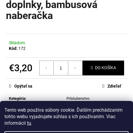
doplnky, bambusová
á
naberačka
j
s
ť
?
Skladom
Kód:
172
€3,20
DO KOŠÍKA
HĽADAŤ
Jednotková
cena:
Opýtať sa
Zdieľať
O
Kategória
:
Príslušenstvo
d
p
Tento web používa súbory cookie. Ďalším prechádzaním
o
tohto webu vyjadrujete súhlas s ich používaním. Viac
Popis
Diskusia
r
informácií
tu
.
ú
Bambusova naberačka na matchu.