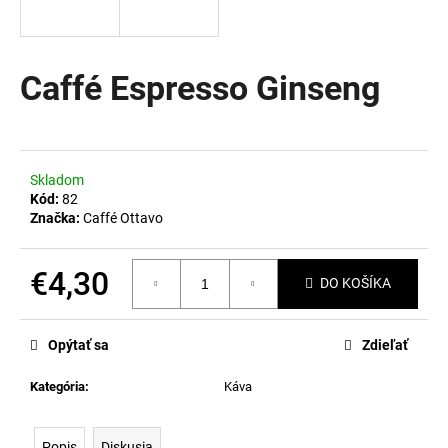
á
j
s
Caffé Espresso Ginseng
ť
?
Skladom
Kód:
82
Značka:
Caffé Ottavo
HĽADAŤ
€4,30
DO KOŠÍKA
Jednotková
O
cena:
d
Opýtať sa
Zdieľať
p
o
Kategória
:
Káva
r
ú
Popis
Diskusia