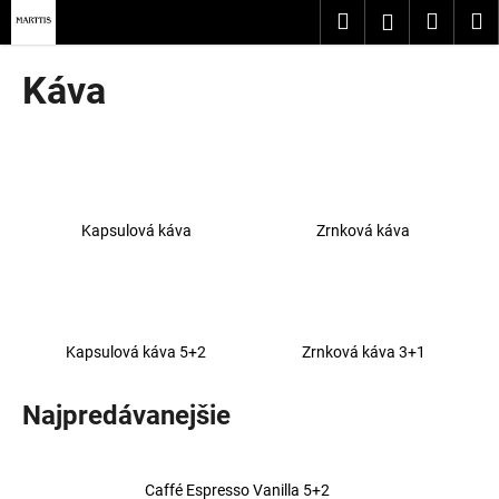
K
Prejsť
Hľadať
Nákup
M
Prihláseni
na
o
obsah
Späť
Späť
košík
š
Káva
í
Č
k
o
p
o
Kapsulová káva
Zrnková káva
t
r
e
b
u
Kapsulová káva 5+2
Zrnková káva 3+1
j
e
Najpredávanejšie
t
e
Caffé Espresso Vanilla 5+2
n