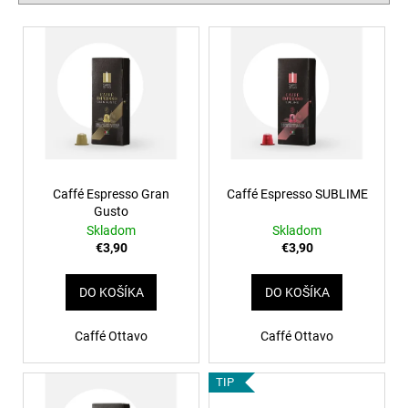
i
č
a
e
V
m
p
ý
e
r
p
o
i
d
GRAN
s
GUSTO
u
3+1
p
k
r
€68,70
t
o
Caffé Espresso Gran
Caffé Espresso SUBLIME
o
Gusto
d
Skladom
Skladom
v
u
€3,90
€3,90
k
t
DO KOŠÍKA
DO KOŠÍKA
o
v
Caffé Ottavo
Caffé Ottavo
TIP