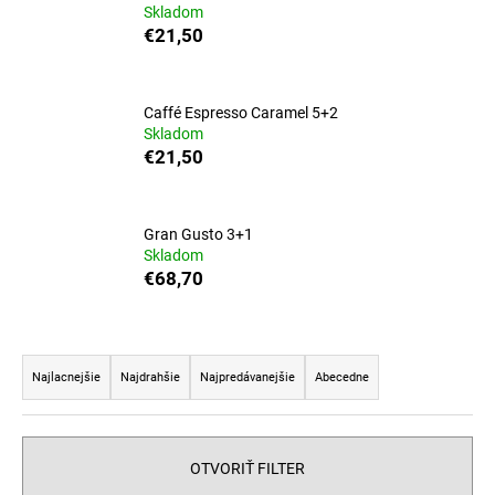
Skladom
á
€21,50
j
s
ť
Caffé Espresso Caramel 5+2
Skladom
?
€21,50
Gran Gusto 3+1
Skladom
HĽADAŤ
€68,70
R
O
d
a
Najlacnejšie
Najdrahšie
Najpredávanejšie
Abecedne
p
d
o
e
r
n
OTVORIŤ FILTER
ú