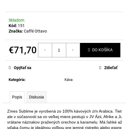
á
j
Skladom
s
Kód:
151
ť
Značka:
Caffé Ottavo
?
€71,70
DO KOŠÍKA
Jednotková
cena:
HĽADAŤ
Opýtať sa
Zdieľať
Kategória
:
Káva
O
Popis
Diskusia
d
p
o
Zmes Sublime je vyrobená zo 100% kávových zŕn Arabica. Tieto zrn
r
ale v súčasnosti sa vo veľkej miere pestujú v JV Ázii, Afrike a Juž
vrátane náznakov pražených orechov a karamelu. Má ľahké až stred
ú
vďaka čomu je ideálnou voľbou pre jemné ristretto alebo espresso.