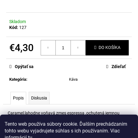
á
j
Skladom
s
Kód:
127
ť
?
€4,30
DO KOŠÍKA
Jednotková
cena:
Opýtať sa
Zdieľať
HĽADAŤ
Kategória
:
Káva
O
Popis
Diskusia
d
p
Caramel,lahodne voňavá zmes espressa ,ochutená jemnou
o
arómou karamelu.
Tento web používa súbory cookie. Ďalším prechádzaním
r
V balení 10ks
tohto webu vyjadrujete súhlas s ich používaním. Viac
ú
Intenzita 9
informácií
tu
.