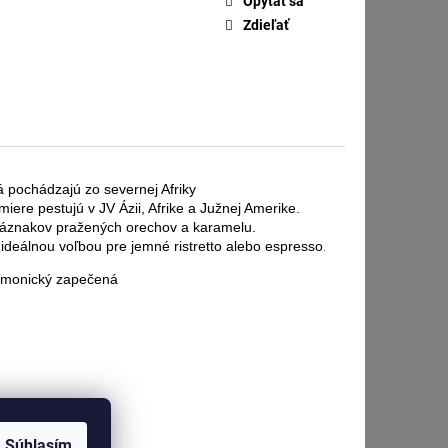
Opýtať sa
 JAHODA
Zdieľať
 pochádzajú zo severnej Afriky
miere pestujú v JV Ázii, Afrike a Južnej Amerike.
 náznakov pražených orechov a karamelu.
ideálnou voľbou pre jemné ristretto alebo espresso.
rmonický zapečená
Súhlasím