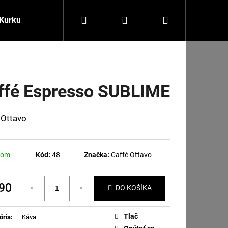
Hľadať
Prihlásenie
Nákupný
Kurkuma
Obchodné podmienky
Kontakty
košík
ffé Espresso SUBLIME
 Ottavo
dom
Kód:
48
Značka:
Caffé Ottavo
,90
DO KOŠÍKA
Nasledujúce
otková
Tlač
ória
:
Káva