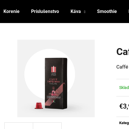
Korenie
Príslušenstvo
Káva
Smoothie
Čo potrebujete nájsť?
Ca
HĽADAŤ
Caffé
Odporúčame
Skla
€3
Jedn
cena:
Kateg