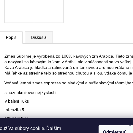
CHINA CEREMONIAL MATCHA ORGANIC
MATCHA LATTE
€17,90
€11,90
Popis
Diskusia
Zmes Sublime je vyrobená zo 100% kávových zŕn Arabica. Tieto zrná
a nazývali sa kávovým kríkom v Arábii, ale v súčasnosti sa vo veľkej 
Káva Arabica je hladká a rafinovaná s intenzívnou arómou vrátane
Má ľahké až stredné telo so strednou chuťou a silou, vďaka čomu je 
Voňavá jemná zmes espressa so sladkými a sušienkovými tónmi,ha
s náznakmi ovocnej kyslosti.
V balení 10ks
Intenzita 5
100%Arabica
Kompatibilne s kavovarom nespresso
oužíva súbory cookie. Ďalším
Odmietnuť