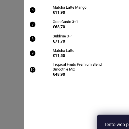
MATCHA LATTE KOKOS
Matcha Latte Mango
€11,90
€11,90
Gran Gusto 3+1
€68,70
Sublime 3+1
€71,70
Matcha Latte
€11,50
Tropical Fruits Premium Blend
Smoothie Mix
€48,90
Tento web p