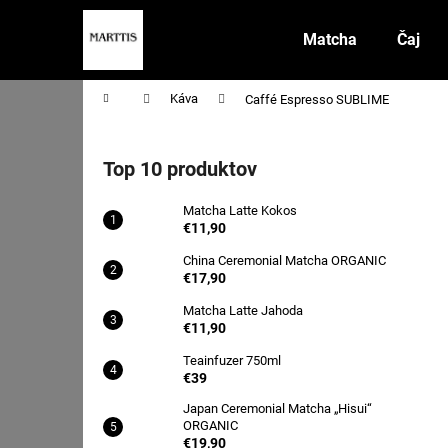
K
Prejsť
na
o
Matcha
Čaj
obsah
Späť
Späť
š
do
do
í
Domov
Káva
Caffé Espresso SUBLIME
obchodu
obchodu
k
B
o
Top 10 produktov
č
n
Matcha Latte Kokos
ý
€11,90
p
China Ceremonial Matcha ORGANIC
€17,90
a
n
Matcha Latte Jahoda
€11,90
e
l
Teainfuzer 750ml
€39
Japan Ceremonial Matcha „Hisui“
ORGANIC
€19,90